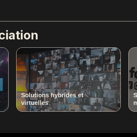
vice spécialisé qui implique une traduction en temps r
ciation
en direct. Cela permet aux participants qui parlent 
ément essentiel lors de la création d’environnement de co
stiques et d’assurer que le contenu soit accessible à un a
Solutions hybrides et
S
virtuelles
m