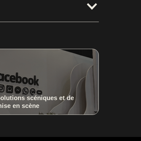
éel du langage lors d’une présentation,
différentes langues de comprendre et
mmunication inclusif et performant. Elle
uditoire diversifié.
olutions scéniques et de
ise en scène